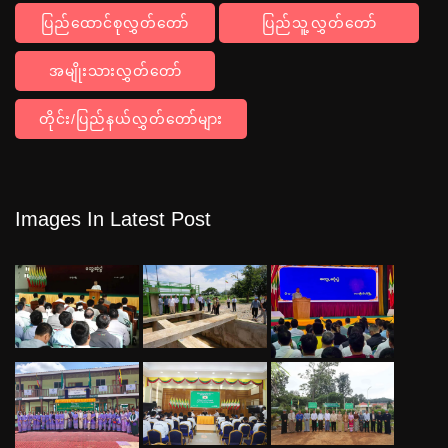
ပြည်ထောင်စုလွှတ်တော်
ပြည်သူ့လွှတ်တော်
အမျိုးသားလွှတ်တော်
တိုင်း/ပြည်နယ်လွှတ်တော်များ
Images In Latest Post