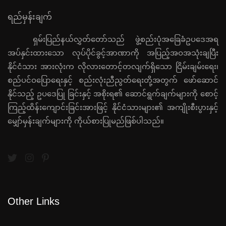
ရည်မှန်းချက်
ရှမ်းပြည်နယ်လွှတ်တော်သည် ဖွဲ့စည်းပုံအခြေခံဥပဒေအရ
အပ်နှင်းထားသော လုပ်ပိုင်ခွင့်အာဏာကို အပြည့်အဝအသုံးချပြီး
နိုင်ငံသား အားလုံးက လိုလားတောင့်တလျက်ရှိသော ငြိမ်းချမ်းရေး၊
စည်ပင်ဝပြောရေးနှင့် စည်းလုံးညီညွတ်ရေးတို့အတွက် ဖော်ဆောင်
နိုင်သည့် ဥပဒေပြု ခြင်းနှင့် အစိုးရ၏ ဆောင်ရွက်ချက်များကို စောင့်
ကြည့်ထိန်းကျောင်းခြင်းအားဖြင့် နိုင်ငံသားများ၏ အကျိုးစီးပွားနှင့်
မျှော်မှန်းချက်များကို ကိုယ်စားပြုမည်ဖြစ်ပါသည်။
Other Links