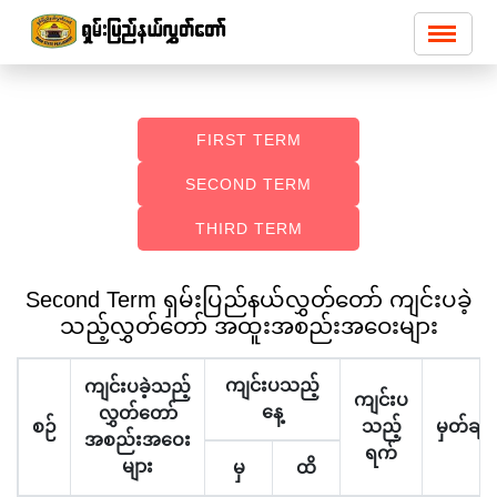
FIRST TERM
SECOND TERM
THIRD TERM
Second Term ရှမ်းပြည်နယ်လွှတ်တော် ကျင်းပခဲ့
သည့်လွှတ်တော် အထူးအစည်းအဝေးများ
ကျင်းပသည့်
ကျင်းပခဲ့သည့်
ကျင်းပ
နေ့
လွှတ်တော်
စဉ်
သည့်
မှတ်ချက
အစည်းအဝေး
ရက်
များ
မှ
ထိ