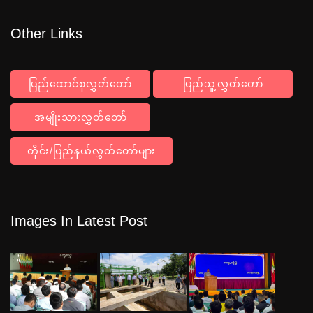
Other Links
ပြည်ထောင်စုလွှတ်တော်
ပြည်သူ့လွှတ်တော်
အမျိုးသားလွှတ်တော်
တိုင်း/ပြည်နယ်လွှတ်တော်များ
Images In Latest Post