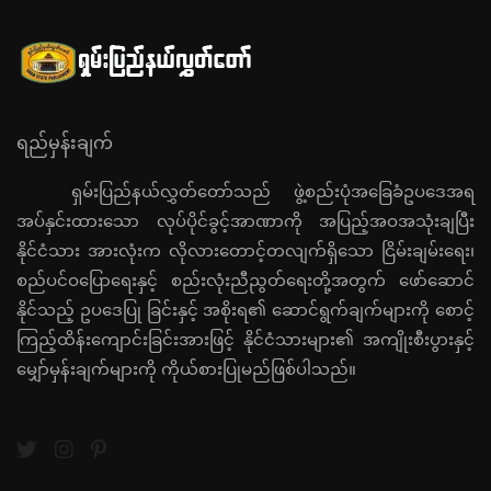
ရည်မှန်းချက်
ရှမ်းပြည်နယ်လွှတ်တော်သည် ဖွဲ့စည်းပုံအခြေခံဥပဒေအရ
အပ်နှင်းထားသော လုပ်ပိုင်ခွင့်အာဏာကို အပြည့်အဝအသုံးချပြီး
နိုင်ငံသား အားလုံးက လိုလားတောင့်တလျက်ရှိသော ငြိမ်းချမ်းရေး၊
စည်ပင်ဝပြောရေးနှင့် စည်းလုံးညီညွတ်ရေးတို့အတွက် ဖော်ဆောင်
နိုင်သည့် ဥပဒေပြု ခြင်းနှင့် အစိုးရ၏ ဆောင်ရွက်ချက်များကို စောင့်
ကြည့်ထိန်းကျောင်းခြင်းအားဖြင့် နိုင်ငံသားများ၏ အကျိုးစီးပွားနှင့်
မျှော်မှန်းချက်များကို ကိုယ်စားပြုမည်ဖြစ်ပါသည်။