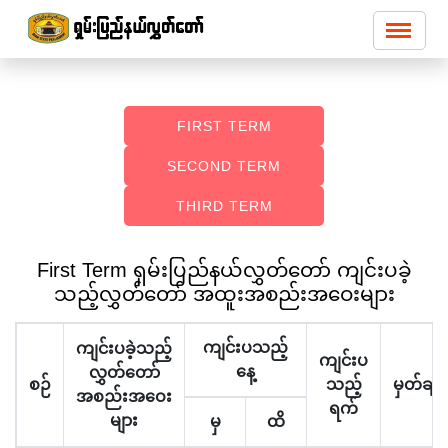
FIRST TERM
SECOND TERM
THIRD TERM
First Term ရှမ်းပြည်နယ်လွှတ်တော် ကျင်းပခဲ့
သည့်လွှတ်တော် အထူးအစည်းအဝေးများ
ကျင်းပသည့်
ကျင်းပခဲ့သည့်
ကျင်းပ
နေ့
လွှတ်တော်
စဉ်
သည့်
မှတ်ချက
အစည်းအဝေး
ရက်
များ
မှ
ထိ