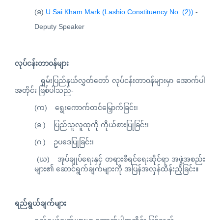
(ခ)
U Sai Kham Mark (Lashio Constituency No. (2))
-
Deputy Speaker
လုပ်ငန်းတာဝန်များ
ရှမ်းပြည်နယ်လွှတ်တော် လုပ်ငန်းတာဝန်များမှာ အောက်ပါ
အတိုင်း ဖြစ်ပါသည်-
(က) ရွေးကောက်တင်မြှောက်ခြင်း၊
(ခ ) ပြည်သူလူထုကို ကိုယ်စားပြုခြင်း၊
(ဂ ) ဥပဒေပြုခြင်း၊
(ဃ) အုပ်ချုပ်ရေးနှင့် တရားစီရင်ရေးဆိုင်ရာ အဖွဲ့အစည်း
များ၏ ဆောင်ရွက်ချက်များကို အပြန်အလှန်ထိန်းညှိခြင်း။
ရည်ရွယ်ချက်များ