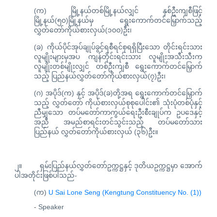
(က) မြို့နယ်တစ်မြို့နယ်လျှင် နှစ်ဦးကျစီဖြင့်
မြို့နယ်(၅၀)မြို့နယ်မှ ရွေးကောက်တင်မြှောက်သည့်
လွှတ်တော်ကိုယ်စားလှယ်(၁၀၀)ဦး၊
(ခ) ကိုယ်ပိုင်အုပ်ချုပ်ခွင့်ရစီရင်စုရရှိပြီးသော တိုင်းရင်းသား
လူမျိုးများမှအပ ကျန်တိုင်းရင်းသား လူမျိုးအသီးသီးက
လူမျိုးတစ်မျိုးလျှင် တစ်ဦးကျစီ ရွေးကောက်တင်မြှောက်
သည့် ပြည်နယ်လွှတ်တော်ကိုယ်စားလှယ်(၇)ဦး၊
(ဂ) အပိုဒ်(က) နှင့် အပိုဒ်(ခ)တို့အရ ရွေးကောက်တင်မြှောက်
သည့် လွှတ်တော် ကိုယ်စားလှယ်စုစုပေါင်း၏ သုံးပုံတစ်ပုံနှင့်
ညီမျှသော တပ်မတော်ကာကွယ်ရေးဦးစီးချုပ်က ဥပဒေနှင့်
အညီ အမည်စာရင်းတင်သွင်းသည့် တပ်မတော်သား
ပြည်နယ် လွှတ်တော်ကိုယ်စားလှယ် (၃၆)ဦး။
၂။ ရှမ်းပြည်နယ်လွှတ်တော်ဥက္ကဋ္ဌနှင့် ဒုတိယဥက္ကဋ္ဌမှာ အောက်
ပါအတိုင်းဖြစ်ပါသည်-
(က)
U Sai Lone Seng (Kengtung Constituency No. (1))
- Speaker