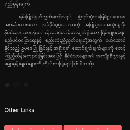
ရည်မှန်းချက်
ရှမ်းပြည်နယ်လွှတ်တော်သည် ဖွဲ့စည်းပုံအခြေခံဥပဒေအရ
အပ်နှင်းထားသော လုပ်ပိုင်ခွင့်အာဏာကို အပြည့်အဝအသုံးချပြီး
နိုင်ငံသား အားလုံးက လိုလားတောင့်တလျက်ရှိသော ငြိမ်းချမ်းရေး၊
စည်ပင်ဝပြောရေးနှင့် စည်းလုံးညီညွတ်ရေးတို့အတွက် ဖော်ဆောင်
နိုင်သည့် ဥပဒေပြု ခြင်းနှင့် အစိုးရ၏ ဆောင်ရွက်ချက်များကို စောင့်
ကြည့်ထိန်းကျောင်းခြင်းအားဖြင့် နိုင်ငံသားများ၏ အကျိုးစီးပွားနှင့်
မျှော်မှန်းချက်များကို ကိုယ်စားပြုမည်ဖြစ်ပါသည်။
Other Links