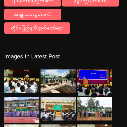
ပြည်ထောင်စုလွှတ်တော်
ပြည်သူ့လွှတ်တော်
အမျိုးသားလွှတ်တော်
တိုင်း/ပြည်နယ်လွှတ်တော်များ
Images In Latest Post