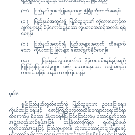
ရည်ရွယ်ချက်များမှာ အောက်ပါအတိုင်း ဖြစ်သည်-
(က) ပြည်နယ်ဥပဒေပြုရေးကဏ္ဍ ဖွံ့ဖြိုးတိုးတက်စေရန်၊
(ခ ) ပြည်နယ်အတွင်းရှိ ပြည်သူများ၏ လိုလားတောင့်တ
ချက်များနှင့် ပိုမိုကောင်းမွန်သော လူမှုဘဝအဆင့်အတန်း ရရှိ
စေရန်၊
(ဂ ) ပြည်နယ်အတွင်းရှိ ပြည်သူများအတွက် ထိရောက်
သော ကိုယ်စားပြုခြင်းများ ဆောင်ရွက်နိုင်စေရန်၊
(ဃ) ပြည်နယ်လွှတ်တော်ကို ဒီမိုကရေစီစနစ်နှင့်အညီ
ပြုပြင်ပြောင်းလဲမှုများ ဖော် ဆောင်နေသော အဖွဲ့အစည်း
တစ်ရပ်အဖြစ် တန်ဖိုး ထားကြစေရန်၊
မူဝါဒ
ရှမ်းပြည်နယ်လွှတ်တော်ကို ပြည်သူများက ဥပဒေပြုရေး၊
ကိုယ်စားပြုရေးနှင့် စောင့်ကြည့်လေ့လာထိန်းကျောင်းရေးဆိုင်ရာ
ထိရောက်မှု ရှိသော ဒီမိုကရေစီပြုပြင်ပြောင်းလဲမှု ဆောင်ရွက်သော
အဖွဲ့အစည်းတစ်ရပ်အဖြစ် တန်ဖိုးထားကြရာ ရှမ်းပြည်နယ်
လွှတ်တော်အနေဖြင့် ပြည်သူများ၏ လိုလားတောင့်တချက်များနှင့်
ပိုမိုကောင်းမွန်သော လူနေမှုဘဝအဆင့်အတန်းရရှိရန် မျှော်မှန်းချက်