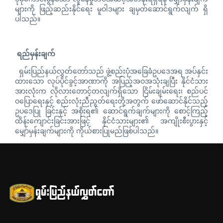
များကို ဖြည့်ဆည်းနိုင်ရေး မူဝါဒများ ချမှတ်ဆောင်ရွက်လျက် ရှိ
ပါသည်။
ရည်မှန်းချက်
ရှမ်းပြည်နယ်လွှတ်တော်သည် ဖွဲ့စည်းပုံအခြေခံဥပဒေအရ အပ်နှင်း
ထားသော လုပ်ပိုင်ခွင့်အာဏာကို အပြည့်အဝအသုံးချပြီး နိုင်ငံသား
အားလုံးက လိုလားတောင့်တလျက်ရှိသော ငြိမ်းချမ်းရေး၊ စည်ပင်
ဝပြောရေးနှင့် စည်းလုံးညီညွတ်ရေးတို့အတွက် ဖော်ဆောင်နိုင်သည့်
ဥပဒေပြု ခြင်းနှင့် အစိုးရ၏ ဆောင်ရွက်ချက်များကို စောင့်ကြည့်
ထိန်းကျောင်းခြင်းအားဖြင့် နိုင်ငံသားများ၏ အကျိုးစီးပွားနှင့်
မျှော်မှန်းချက်များကို ကိုယ်စားပြုမည်ဖြစ်ပါသည်။