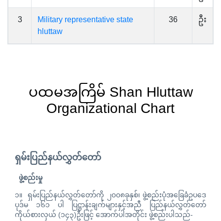
3
Military representative state
36
ဦး
hluttaw
ပထမအကြိမ် Shan Hluttaw
Organizational Chart
ရှမ်းပြည်နယ်လွှတ်တော်
ဖွဲ့စည်းမှု
၁။ ရှမ်းပြည်နယ်လွှတ်တော်ကို ၂၀၀၈ခုနှစ်၊ ဖွဲ့စည်းပုံအခြေခံဥပဒေ
ပုဒ်မ ၁၆၁ ပါ ပြဋ္ဌာန်းချက်များနှင့်အညီ ပြည်နယ်လွှတ်တော်
ကိုယ်စားလှယ် (၁၄၃)ဦးဖြင့် အောက်ပါအတိုင်း ဖွဲ့စည်းပါသည်-