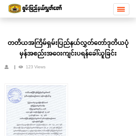
တတိယအကြိမ်ရှမ်းပြည်နယ်လွှတ်တော်ဒုတိယပုံ
မှန်အစည်းအဝေးကျင်းပရန်ခေါ်ယူခြင်း
123 Views