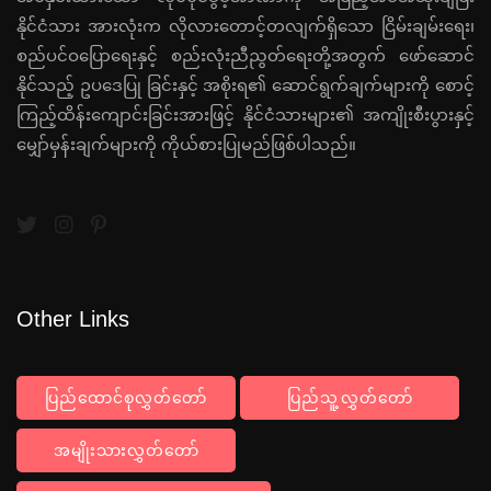
နိုင်ငံသား အားလုံးက လိုလားတောင့်တလျက်ရှိသော ငြိမ်းချမ်းရေး၊
စည်ပင်ဝပြောရေးနှင့် စည်းလုံးညီညွတ်ရေးတို့အတွက် ဖော်ဆောင်
နိုင်သည့် ဥပဒေပြု ခြင်းနှင့် အစိုးရ၏ ဆောင်ရွက်ချက်များကို စောင့်
ကြည့်ထိန်းကျောင်းခြင်းအားဖြင့် နိုင်ငံသားများ၏ အကျိုးစီးပွားနှင့်
မျှော်မှန်းချက်များကို ကိုယ်စားပြုမည်ဖြစ်ပါသည်။
Other Links
ပြည်ထောင်စုလွှတ်တော်
ပြည်သူ့လွှတ်တော်
အမျိုးသားလွှတ်တော်