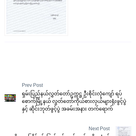
Prev Post
ရှမ်းပြည်နယ်လွှတ်တော်ဥက္ကဋ္ဌ ဦးစိုင်းလုံကျော် ရပ်
စောက်မြို့နယ် လွှတ်တော်ကိုယ်စားလှယ်များရုံးဖွင့်ပွဲ
နှင့် ဆိုင်းဘုတ်ဖွင့်ပွဲ အခမ်းအနား တက်ရောက်
Next Post