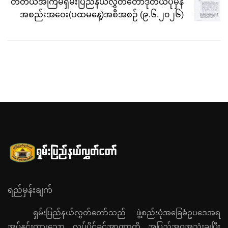
တတိယအကြိမ်ရှမ်းပြည်နယ်လွှတ်တော်ဒုတိယပုံမှန်
အစည်းအဝေး(ပထမနေ့)အစီအစဉ် (၉.၆.၂၀၂၆)
ရည်မှန်းချက်
ရှမ်းပြည်နယ်လွှတ်တော်သည် ဖွဲ့စည်းပုံအခြေခံဥပဒေအရ
အပ်နှင်းထားသော လုပ်ပိုင်ခွင့်အာဏာကို အပြည့်အဝအသုံးချပြီး