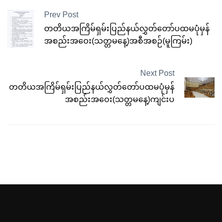
Prev Post
တတိယအကြိမ်ရှမ်းပြည်နယ်လွှတ်တော်ပထမပုံမှန်
အစည်းအဝေး(သတ္တမနေ့)အစီအစဉ်(မူကြမ်း)
Next Post
တတိယအကြိမ်ရှမ်းပြည်နယ်လွှတ်တော်ပထမပုံမှန်
အစည်းအဝေး(သတ္တမနေ့)ကျင်းပ