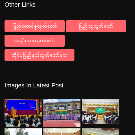
Other Links
ပြည်ထောင်စုလွှတ်တော်
ပြည်သူ့လွှတ်တော်
အမျိုးသားလွှတ်တော်
တိုင်း/ပြည်နယ်လွှတ်တော်များ
Images In Latest Post