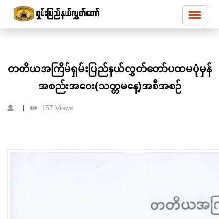
တတိယအကြိမ်ရှမ်းပြည်နယ်လွှတ်တော်ပထမပုံမှန်
အစည်းအဝေး(သတ္တမနေ့)အစီအစဉ်
157 Views