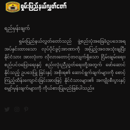
ရည်မှန်းချက်
ရှမ်းပြည်နယ်လွှတ်တော်သည် ဖွဲ့စည်းပုံအခြေခံဥပဒေအရ
အပ်နှင်းထားသော လုပ်ပိုင်ခွင့်အာဏာကို အပြည့်အဝအသုံးချပြီး
နိုင်ငံသား အားလုံးက လိုလားတောင့်တလျက်ရှိသော ငြိမ်းချမ်းရေး၊
စည်ပင်ဝပြောရေးနှင့် စည်းလုံးညီညွတ်ရေးတို့အတွက် ဖော်ဆောင်
နိုင်သည့် ဥပဒေပြု ခြင်းနှင့် အစိုးရ၏ ဆောင်ရွက်ချက်များကို စောင့်
ကြည့်ထိန်းကျောင်းခြင်းအားဖြင့် နိုင်ငံသားများ၏ အကျိုးစီးပွားနှင့်
မျှော်မှန်းချက်များကို ကိုယ်စားပြုမည်ဖြစ်ပါသည်။