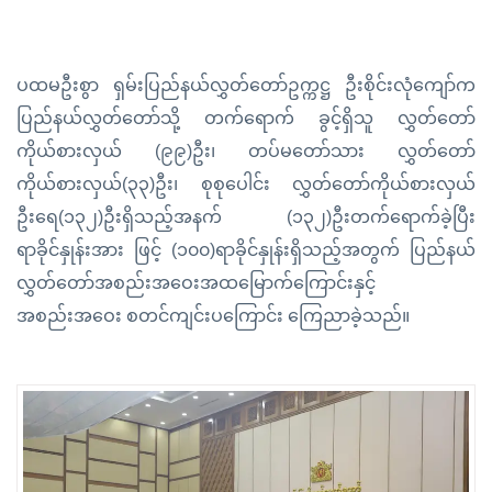
ပထမဦးစွာ ရှမ်းပြည်နယ်လွှတ်တော်ဥက္ကဋ္ဌ ဦးစိုင်းလုံကျော်က
ပြည်နယ်လွှတ်တော်သို့ တက်‌ရောက် ခွင့်ရှိသူ လွှတ်တော်
ကိုယ်စားလှယ် (၉၉)ဦး၊ တပ်မတော်သား လွှတ်တော်
ကိုယ်စားလှယ်(၃၃)ဦး၊ စုစုပေါင်း လွှတ်တော်ကိုယ်စားလှယ်
ဦးရေ(၁၃၂)ဦးရှိသည့်အနက် (၁၃၂)ဦးတက်ရောက်ခဲ့ပြီး
ရာခိုင်နှုန်းအား ဖြင့် (၁၀၀)ရာခိုင်နှုန်းရှိသည့်အတွက် ပြည်နယ်
လွှတ်တော်အစည်းအဝေးအထမြောက်ကြောင်းနှင့်
အစည်းအဝေး စတင်ကျင်းပကြောင်း ကြေညာခဲ့သည်။