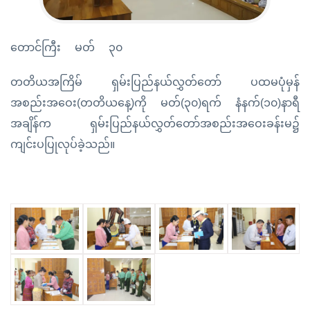
တောင်ကြီး မတ် ၃၀
တတိယအကြိမ် ရှမ်းပြည်နယ်လွှတ်တော် ပထမပုံမှန်
အစည်းအဝေး(တတိယနေ့)ကို မတ်(၃၀)ရက် နံနက်(၁၀)နာရီ
အချိန်က ရှမ်းပြည်နယ်လွှတ်တော်အစည်းအဝေးခန်းမ၌
ကျင်းပပြုလုပ်ခဲ့သည်။