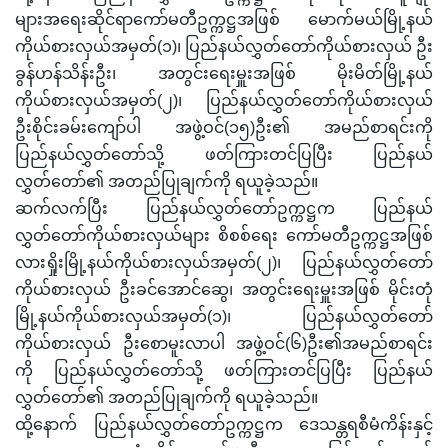
များအရေးဆိုင်ရာကော်မတီဥက္ကဋ္ဌအဖြစ် မောက်မယ်မြို့နယ်
ကိုယ်စားလှယ်အမှတ်(၁)၊ ပြည်နယ်လွှတ်တော်ကိုယ်စားလှယ် ဦး
ခွန်ဟန်သိန်းဦး၊ အတွင်းရေးမှူးအဖြစ် မိုးမိတ်မြို့နယ်
ကိုယ်စားလှယ်အမှတ်(၂)၊ ပြည်နယ်လွှတ်တော်ကိုယ်စားလှယ်
ဦးစိုင်းခမ်းကျော်ပါ အဖွဲ့ဝင်(၁၅)ဦး၏ အမည်စာရင်းကို
ပြည်နယ်လွှတ်တော်သို့ ဖတ်ကြားတင်ပြပြီး ပြည်နယ်
လွှတ်တော်၏ အတည်ပြုချက်ကို ရယူခဲ့သည်။
ဆက်လက်ပြီး ပြည်နယ်လွှတ်တော်ဥက္ကဋ္ဌက ပြည်နယ်
လွှတ်တော်ကိုယ်စားလှယ်များ စိစစ်ရေး ကော်မတီဥက္ကဋ္ဌအဖြစ်
လားရှိုးမြို့နယ်ကိုယ်စားလှယ်အမှတ်(၂)၊ ပြည်နယ်လွှတ်တော်
ကိုယ်စားလှယ် ဦးခင်အောင်ဆွေ၊ အတွင်းရေးမှူးအဖြစ် မိုင်းတုံ
မြို့နယ်ကိုယ်စားလှယ်အမှတ်(၁)၊ ပြည်နယ်လွှတ်တော်
ကိုယ်စားလှယ် ဦးစောမူးလာပါ အဖွဲ့ဝင်(၆)ဦး၏အမည်စာရင်း
ကို ပြည်နယ်လွှတ်တော်သို့ ဖတ်ကြားတင်ပြပြီး ပြည်နယ်
လွှတ်တော်၏ အတည်ပြုချက်ကို ရယူခဲ့သည်။
ထို့နောက် ပြည်နယ်လွှတ်တော်ဥက္ကဋ္ဌက ဒေသန္တရစီမံကိန်းနှင့်