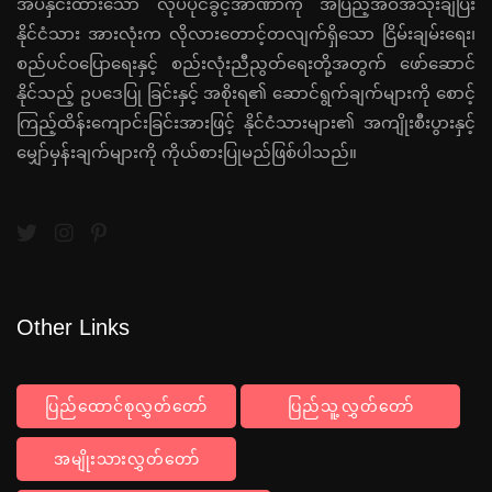
အပ်နှင်းထားသော လုပ်ပိုင်ခွင့်အာဏာကို အပြည့်အဝအသုံးချပြီး
နိုင်ငံသား အားလုံးက လိုလားတောင့်တလျက်ရှိသော ငြိမ်းချမ်းရေး၊
စည်ပင်ဝပြောရေးနှင့် စည်းလုံးညီညွတ်ရေးတို့အတွက် ဖော်ဆောင်
နိုင်သည့် ဥပဒေပြု ခြင်းနှင့် အစိုးရ၏ ဆောင်ရွက်ချက်များကို စောင့်
ကြည့်ထိန်းကျောင်းခြင်းအားဖြင့် နိုင်ငံသားများ၏ အကျိုးစီးပွားနှင့်
မျှော်မှန်းချက်များကို ကိုယ်စားပြုမည်ဖြစ်ပါသည်။
Other Links
ပြည်ထောင်စုလွှတ်တော်
ပြည်သူ့လွှတ်တော်
အမျိုးသားလွှတ်တော်