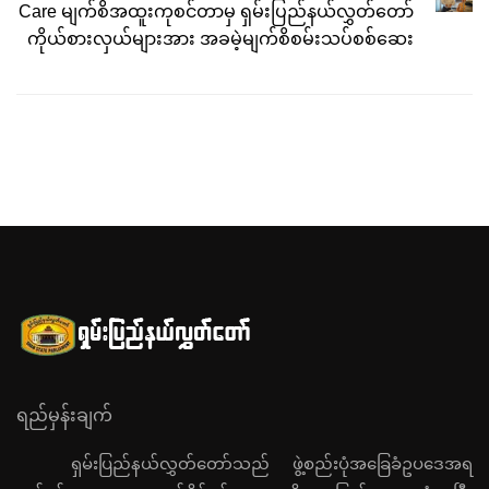
Care မျက်စိအထူးကုစင်တာမှ ရှမ်းပြည်နယ်လွှတ်တော်
ကိုယ်စားလှယ်များအား အခမဲ့မျက်စိစမ်းသပ်စစ်ဆေး
ရည်မှန်းချက်
ရှမ်းပြည်နယ်လွှတ်တော်သည် ဖွဲ့စည်းပုံအခြေခံဥပဒေအရ