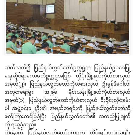
ဆက်လက်၍ ပြည်နယ်လွှတ်တော်ဥက္ကဋ္ဌက ပြည်နယ်ဥပဒေပြု
ရေးဆိုင်ရာကော်မတီဥက္ကဋ္ဌအဖြစ် ဟိုပုံးမြို့နယ်ကိုယ်စားလှယ်
အမှတ်(၂)၊ ပြည်နယ်လွှတ်တော်ကိုယ်စားလှယ် ဦးခွန်ဒီဂေါလ်၊
အတွင်းရေးမှူး အဖြစ် မိုင်းယန်းမြို့နယ်ကိုယ်စားလှယ်
အမှတ်(၁)၊ ပြည်နယ်လွှတ်တော်ကိုယ်စားလှယ် ဦးစိုင်းလှိုင်ခမ်း
ပါ အဖွဲ့ဝင်(၁၂)ဦး၏ အမည်စာရင်းကို ပြည်နယ်လွှတ်တော်သို့
ဖတ်ကြားတင်ပြခဲ့ပြီး ပြည်နယ်လွှတ်တော်၏ အတည်ပြုချက်
ကို ရယူခဲ့သည်။
ထို့နောက် ပြည်နယ်လွှတ်တော်ဥက္ကဋ္ဌက တိုင်းရင်းသားလူမျိုး