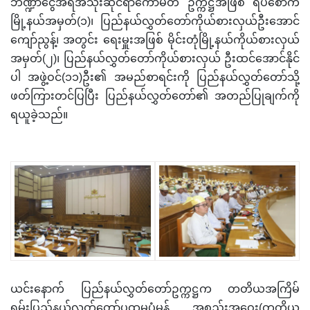
ဘဏ္ဍာငွေအရအသုံးဆိုင်ရာကော်မတီ ဥက္ကဋ္ဌအဖြစ် ရပ်စောက်
မြို့နယ်အမှတ်(၁)၊ ပြည်နယ်လွှတ်တော်ကိုယ်စားလှယ်ဦးအောင်
ကျော်ညွန့်၊ အတွင်း ရေးမှူးအဖြစ် မိုင်းတုံမြို့နယ်ကိုယ်စားလှယ်
အမှတ်(၂)၊ ပြည်နယ်လွှတ်တော်ကိုယ်စားလှယ် ဦးထင်အောင်နိုင်
ပါ အဖွဲ့ဝင်(၁၁)ဦး၏ အမည်စာရင်းကို ပြည်နယ်လွှတ်တော်သို့
ဖတ်ကြားတင်ပြပြီး ပြည်နယ်လွှတ်တော်၏ အတည်ပြုချက်ကို
ရယူခဲ့သည်။
ယင်းနောက် ပြည်နယ်လွှတ်တော်ဥက္ကဋ္ဌက တတိယအကြိမ်
ရှမ်းပြည်နယ်လွှတ်တော်ပထမပုံမှန် အစည်းအဝေး(တတိယ