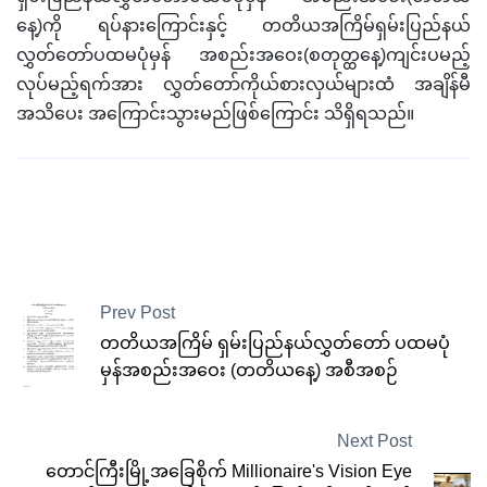
နေ့)ကို ရပ်နားကြောင်းနှင့် တတိယအကြိမ်ရှမ်းပြည်နယ်
လွှတ်တော်ပထမပုံမှန် အစည်းအဝေး(စတုတ္ထနေ့)ကျင်းပမည့်
လုပ်မည့်ရက်အား လွှတ်တော်ကိုယ်စားလှယ်များထံ အချိန်မီ
အသိပေး အကြောင်းသွားမည်ဖြစ်ကြောင်း သိရှိရသည်။
Prev Post
တတိယအကြိမ် ရှမ်းပြည်နယ်လွှတ်တော် ပထမပုံ
မှန်အစည်းအဝေး (တတိယနေ့) အစီအစဉ်
Next Post
တောင်ကြီးမြို့အခြေစိုက် Millionaire's Vision Eye