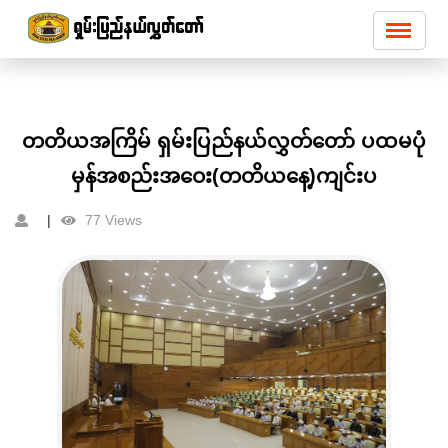
တတိယအကြိမ် ရှမ်းပြည်နယ်လွှတ်တော် ပထမပုံ
မှန်အစည်းအဝေး(တတိယနေ့)ကျင်းပ
77 Views