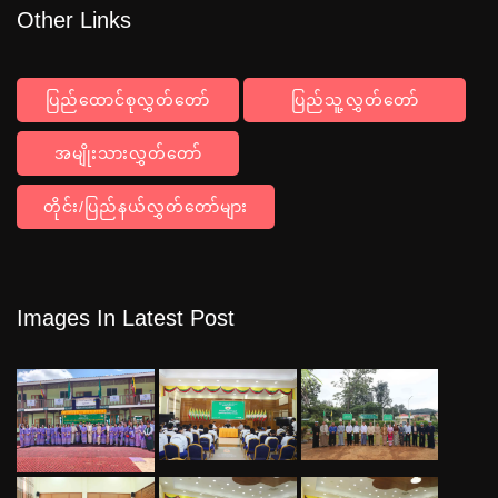
Other Links
ပြည်ထောင်စုလွှတ်တော်
ပြည်သူ့လွှတ်တော်
အမျိုးသားလွှတ်တော်
တိုင်း/ပြည်နယ်လွှတ်တော်များ
Images In Latest Post