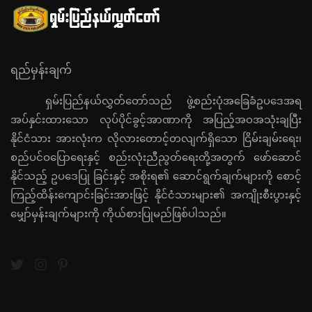
ရည်မှန်းချက်
ရှမ်းပြည်နယ်လွှတ်တော်သည် ဖွဲ့စည်းပုံအခြေခံဥပဒေအရ
အပ်နှင်းထားသော လုပ်ပိုင်ခွင့်အာဏာကို အပြည့်အဝအသုံးချပြီး
နိုင်ငံသား အားလုံးက လိုလားတောင့်တလျက်ရှိသော ငြိမ်းချမ်းရေး၊
စည်ပင်ဝပြောရေးနှင့် စည်းလုံးညီညွတ်ရေးတို့အတွက် ဖော်ဆောင်
နိုင်သည့် ဥပဒေပြု ခြင်းနှင့် အစိုးရ၏ ဆောင်ရွက်ချက်များကို စောင့်
ကြည့်ထိန်းကျောင်းခြင်းအားဖြင့် နိုင်ငံသားများ၏ အကျိုးစီးပွားနှင့်
မျှော်မှန်းချက်များကို ကိုယ်စားပြုမည်ဖြစ်ပါသည်။