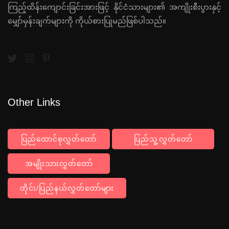
ကြည့်ထိန်းကျောင်းခြင်းအားဖြင့် နိုင်ငံသားများ၏ အကျိုးစီးပွားနှင့်
မျှော်မှန်းချက်များကို ကိုယ်စားပြုမည်ဖြစ်ပါသည်။
Other Links
ပြည်ထောင်စုလွှတ်တော်
ပြည်သူ့လွှတ်တော်
အမျိုးသားလွှတ်တော်
တိုင်း/ပြည်နယ်လွှတ်တော်များ