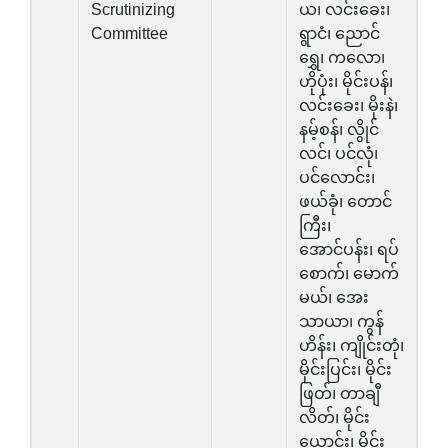
Scrutinizing
ယ၊ လင်းခေး၊
Committee
ရွာငံ၊ ညောင်
ရွှေ၊ ကလော၊
ဟိုပုံး၊ မိုင်းပန်၊
လင်းခေး၊ မိုးနဲ၊
နမ့်စန်၊ လွိုင်
လင်၊ ပင်လုံ၊
ပင်လောင်း၊
ဖယ်ခုံ၊ တောင်
ကြီး၊
အောင်ပန်း၊ ရပ်
စောက်၊ မောက်
မယ်၊ အေး
သာယာ၊ ကွန်
ဟိန်း၊ ကျိုင်းတုံ၊
မိုင်းပြင်း၊ မိုင်း
ဖြတ်၊ တာချီ
လိတ်၊ မိုင်း
ယောင်း၊ မိုင်း