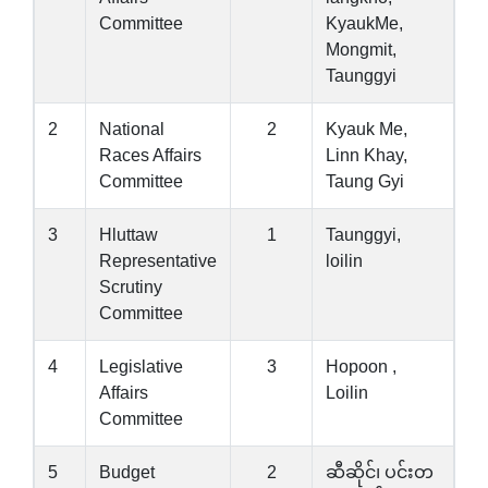
Committee
KyaukMe,
Mongmit,
Taunggyi
2
National
2
Kyauk Me,
Races Affairs
Linn Khay,
Committee
Taung Gyi
3
Hluttaw
1
Taunggyi,
Representative
loilin
Scrutiny
Committee
4
Legislative
3
Hopoon ,
Affairs
Loilin
Committee
5
Budget
2
ဆီဆိုင်၊ ပင်းတ