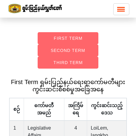
FIRST TERM
SECOND TERM
THIRD TERM
First Term ရှမ်းပြည်နယ်ရေးရာကော်မတီများ
ကွင်းဆင်းစိစစ်မှုအခြေအနေ
ကော်မတီ
အကြိမ်
ကွင်းဆင်းသည့်
စဉ်
အမည်
ရေ
ဒေသ
1
Legislative
4
LoiLem,
Affairs
langkho,