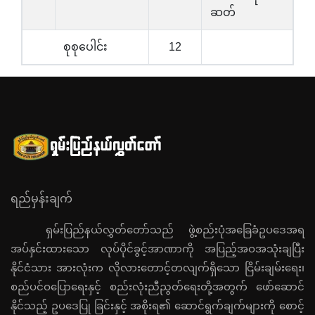
ဆတ်
စုစုပေါင်း
12
ရည်မှန်းချက်
ရှမ်းပြည်နယ်လွှတ်တော်သည် ဖွဲ့စည်းပုံအခြေခံဥပဒေအရ
အပ်နှင်းထားသော လုပ်ပိုင်ခွင့်အာဏာကို အပြည့်အဝအသုံးချပြီး
နိုင်ငံသား အားလုံးက လိုလားတောင့်တလျက်ရှိသော ငြိမ်းချမ်းရေး၊
စည်ပင်ဝပြောရေးနှင့် စည်းလုံးညီညွတ်ရေးတို့အတွက် ဖော်ဆောင်
နိုင်သည့် ဥပဒေပြု ခြင်းနှင့် အစိုးရ၏ ဆောင်ရွက်ချက်များကို စောင့်