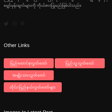
မျှော်မှန်းချက်များကို ကိုယ်စားပြုမည်ဖြစ်ပါသည်။
Other Links
ပြည်ထောင်စုလွှတ်တော်
ပြည်သူ့လွှတ်တော်
အမျိုးသားလွှတ်တော်
တိုင်း/ပြည်နယ်လွှတ်တော်များ