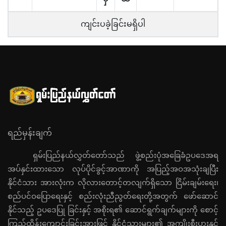
ကျင်းပခဲ့ခြင်းမရှိပါ
ရည်မှန်းချက်
ရှမ်းပြည်နယ်လွှတ်တော်သည် ဖွဲ့စည်းပုံအခြေခံဥပဒေအရ
အပ်နှင်းထားသော လုပ်ပိုင်ခွင့်အာဏာကို အပြည့်အဝအသုံးချပြီး
နိုင်ငံသား အားလုံးက လိုလားတောင့်တလျက်ရှိသော ငြိမ်းချမ်းရေး၊
စည်ပင်ဝပြောရေးနှင့် စည်းလုံးညီညွတ်ရေးတို့အတွက် ဖော်ဆောင်
နိုင်သည့် ဥပဒေပြု ခြင်းနှင့် အစိုးရ၏ ဆောင်ရွက်ချက်များကို စောင့်
ကြည့်ထိန်းကျောင်းခြင်းအားဖြင့် နိုင်ငံသားများ၏ အကျိုးစီးပွားနှင့်