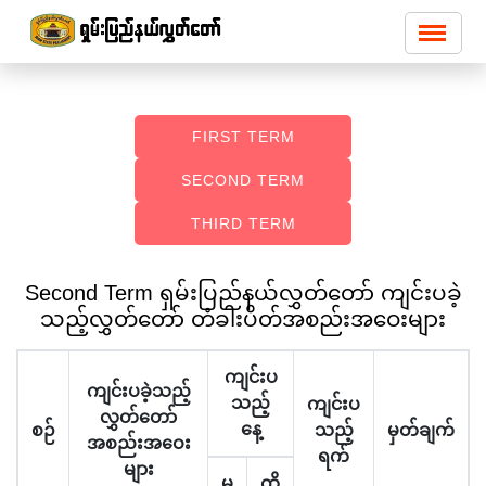
FIRST TERM
SECOND TERM
THIRD TERM
Second Term ရှမ်းပြည်နယ်လွှတ်တော် ကျင်းပခဲ့
သည့်လွှတ်တော် တံခါးပိတ်အစည်းအဝေးများ
ကျင်းပ
ကျင်းပခဲ့သည့်
သည့်
ကျင်းပ
လွှတ်တော်
နေ့
စဉ်
သည့်
မှတ်ချက်
အစည်းအဝေး
ရက်
များ
မှ
ထိ