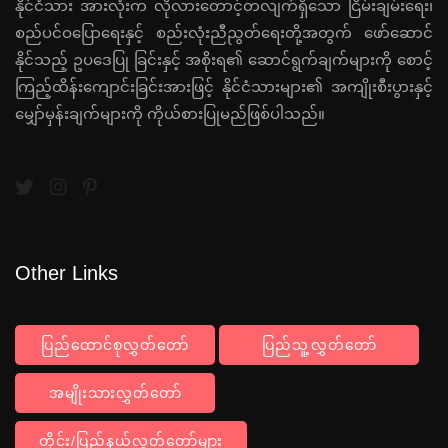
နိုင်ငံသား အားလုံးက လိုလားတောင့်တလျက်ရှိသော ငြိမ်းချမ်းရေး၊
စည်ပင်ဝပြောရေးနှင့် စည်းလုံးညီညွတ်ရေးတို့အတွက် ဖော်ဆောင်
နိုင်သည့် ဥပဒေပြု ခြင်းနှင့် အစိုးရ၏ ဆောင်ရွက်ချက်များကို စောင့်
ကြည့်ထိန်းကျောင်းခြင်းအားဖြင့် နိုင်ငံသားများ၏ အကျိုးစီးပွားနှင့်
မျှော်မှန်းချက်များကို ကိုယ်စားပြုမည်ဖြစ်ပါသည်။
Other Links
ပြည်ထောင်စုလွှတ်တော်
ပြည်သူ့လွှတ်တော်
အမျိုးသားလွှတ်တော်
တိုင်း/ပြည်နယ်လွှတ်တော်များ