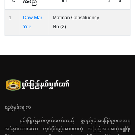
အမည်
1
Daw Mar
Matman Constituency
Yee
No.(2)
ရည်မှန်းချက်
ရှမ်းပြည်နယ်လွှတ်တော်သည် ဖွဲ့စည်းပုံအခြေခံဥပဒေအရ
အပ်နှင်းထားသော လုပ်ပိုင်ခွင့်အာဏာကို အပြည့်အဝအသုံးချပြီး