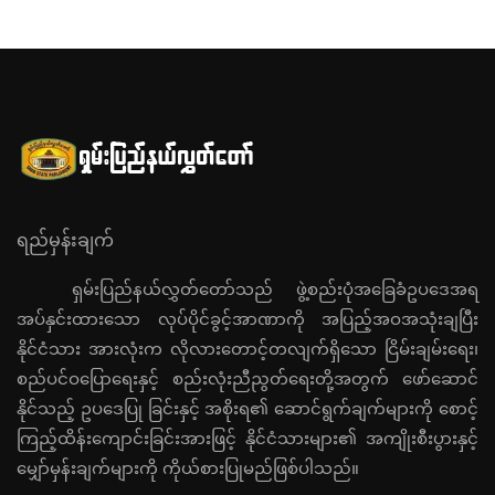
ရည်မှန်းချက်
ရှမ်းပြည်နယ်လွှတ်တော်သည် ဖွဲ့စည်းပုံအခြေခံဥပဒေအရ
အပ်နှင်းထားသော လုပ်ပိုင်ခွင့်အာဏာကို အပြည့်အဝအသုံးချပြီး
နိုင်ငံသား အားလုံးက လိုလားတောင့်တလျက်ရှိသော ငြိမ်းချမ်းရေး၊
စည်ပင်ဝပြောရေးနှင့် စည်းလုံးညီညွတ်ရေးတို့အတွက် ဖော်ဆောင်
နိုင်သည့် ဥပဒေပြု ခြင်းနှင့် အစိုးရ၏ ဆောင်ရွက်ချက်များကို စောင့်
ကြည့်ထိန်းကျောင်းခြင်းအားဖြင့် နိုင်ငံသားများ၏ အကျိုးစီးပွားနှင့်
မျှော်မှန်းချက်များကို ကိုယ်စားပြုမည်ဖြစ်ပါသည်။