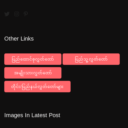
Other Links
ပြည်ထောင်စုလွှတ်တော်
ပြည်သူ့လွှတ်တော်
အမျိုးသားလွှတ်တော်
တိုင်း/ပြည်နယ်လွှတ်တော်များ
Images In Latest Post